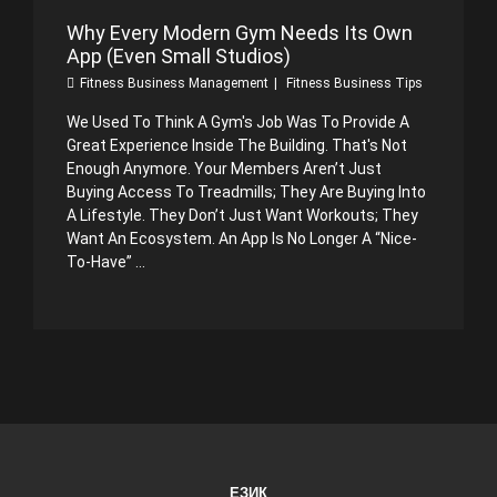
Why Every Modern Gym Needs Its Own
App (Even Small Studios)
Fitness Business Management
Fitness Business Tips
We Used To Think A Gym's Job Was To Provide A
Great Experience Inside The Building. That's Not
Enough Anymore. Your Members Aren’t Just
Buying Access To Treadmills; They Are Buying Into
A Lifestyle. They Don’t Just Want Workouts; They
Want An Ecosystem. An App Is No Longer A “nice-
To-Have” ...
ЕЗИК