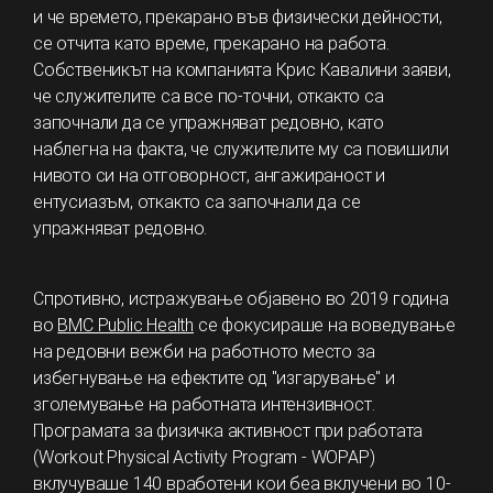
и че времето, прекарано във физически дейности,
се отчита като време, прекарано на работа.
Собственикът на компанията Крис Кавалини заяви,
че служителите са все по-точни, откакто са
започнали да се упражняват редовно, като
наблегна на факта, че служителите му са повишили
нивото си на отговорност, ангажираност и
ентусиазъм, откакто са започнали да се
упражняват редовно.
Спротивно, истражување објавено во 2019 година
во
BMC Public Health
се фокусираше на воведување
на редовни вежби на работното место за
избегнување на ефектите од "изгарување" и
зголемување на работната интензивност.
Програмата за физичка активност при работата
(Workout Physical Activity Program - WOPAP)
вклучуваше 140 вработени кои беа вклучени во 10-