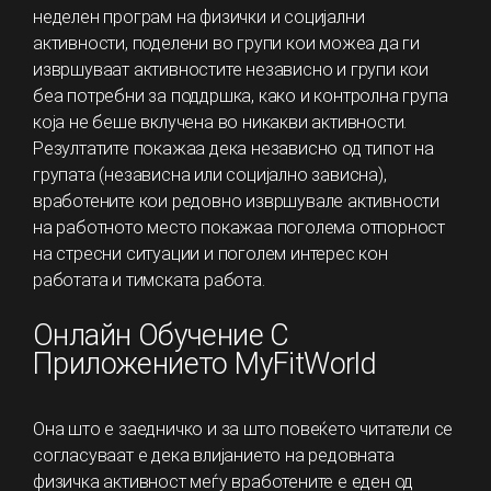
неделен програм на физички и социјални
активности, поделени во групи кои можеа да ги
извршуваат активностите независно и групи кои
беа потребни за поддршка, како и контролна група
која не беше вклучена во никакви активности.
Резултатите покажаа дека независно од типот на
групата (независна или социјално зависна),
вработените кои редовно извршувале активности
на работното место покажаа поголема отпорност
на стресни ситуации и поголем интерес кон
работата и тимската работа.
Онлайн Обучение С
Приложението MyFitWorld
Она што е заедничко и за што повеќето читатели се
согласуваат е дека влијанието на редовната
физичка активност меѓу вработените е еден од