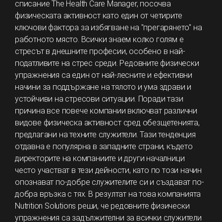
списание The Health Care Manager, посочва
физическата активност като един от четирите
ключови фактора за избягване на "прегарянето" на
работното място. Всички знаем колко голям е
стресът в днешните професии, особено в най-
податливите на стрес среди. Редовните физически
упражнения са един от най-лесните и ефективни
начини за поддържане на тялото и ума здрави и
устойчиви на стресови ситуации. Поради тази
причина все повече компании включват различни
видове физическа активност сред обезщетенията,
предлагани на техните служители. Тази тенденция
отдавна е популярна в западните страни, където
директорите на компаниите и други началници
често участват в тези дейности, като по този начин
опознават по-добре служителите си и създават по-
добра връзка с тях. В резултат на това компанията
Nutrition Solutions реши, че редовните физически
упражнения са задължителни за всички служители