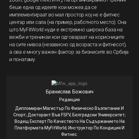
беше една од идеите кои можеа да се
имплементираат во мал простор кој не е фитнес
центар или сала (на пример, работното место). Она
што MyFitWorld нуди е екстремно широка база на
вежби и тренинзи кои одговараат на корисниците
на сите нивоа (независно од возраста и фитнесот),
а ова е многу важен фактор за бизнисите во Србија
и понатаму.
Бранислав Божович
Редакция
Дипломиран Магистър По Физическо Възпитание И
Спорт; Докторант Във FSFV, Белградски Университет;
Водещ Експерт По Качеството На Съдържанието На
Платформата MyFitWorld; Инструктор По Кондиция И
Фитнес.