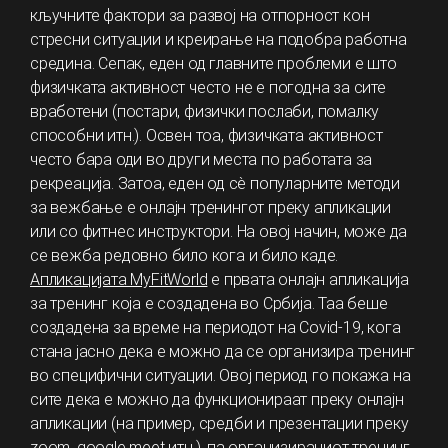
кључните фактори за развој на отпорност кон
стресни ситуации и креирање на подобра работна
средина. Сепак, еден од главните проблеми е што
физичката активност често не е погодна за сите
вработени (постари, физички послаби, помалку
способни итн.). Освен тоа, физичката активност
често бара оди во други места по работата за
рекреација. Затоа, еден од сè популарните методи
за вежбање е онлајн тренингот преку апликации
или со фитнес инструктори. На овој начин, може да
се вежба редовно било кога и било каде.
Апликацијата MyFitWorld
е првата онлајн апликација
за тренинг која е создадена во Србија. Таа беше
создадена за време на периодот на Covid-19, кога
стана јасно дека е можно да се организира тренинг
во специфични ситуации. Овој период го покажа на
сите дека е можно да функционираат преку онлајн
апликации (на пример, средби и презентации преку
zoom, google meet итн.), па организираниот тренинг