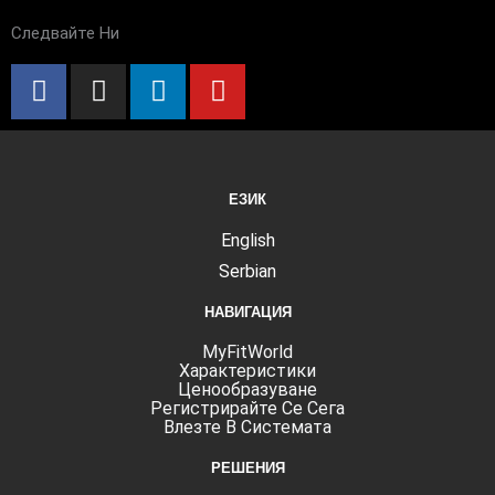
Следвайте Ни
F
I
L
Y
A
N
I
O
C
S
N
U
E
T
K
T
B
A
E
U
ЕЗИК
O
G
D
B
O
R
I
E
English
K
A
N
Serbian
-
M
НАВИГАЦИЯ
F
MyFitWorld
Характеристики
Ценообразуване
Регистрирайте Се Сега
Влезте В Системата
РЕШЕНИЯ