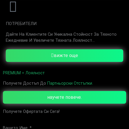
ПОТРЕБИТЕЛИ
Дайте На Клиентите Си Уникална Стойност За Тяхното
Ежедневие И Увеличете Тяхната Лоялност...
вижте още
PREMIUM = Лоялност
Получете Достъп До
Партньорски Отстъпки.
научете повече.
Получете Офертата Си Сега!
Вашето Име