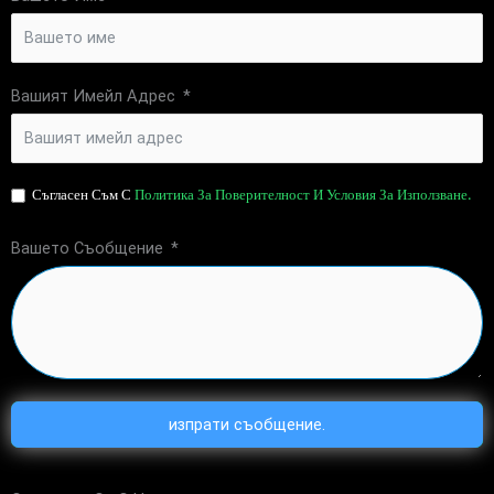
Вашият Имейл Адрес
Съгласен Съм С
Политика За Поверителност И Условия За Използване.
Вашето Съобщение
изпрати съобщение.