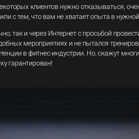
т некоторых клиентов нужно отказываться, оч
 или с тем, что вам не хватает опыта в нужно
но, так и через Интернет с просьбой провест
одобных мероприятиях и не пытался тренирова
енции в фитнес-индустрии. Но, скажут многие,
еху гарантирован!