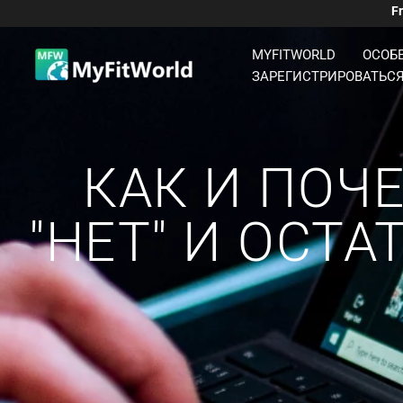
Перейти
F
К
Содержимому
MYFITWORLD
ОСОБ
ЗАРЕГИСТРИРОВАТЬС
КАК И ПОЧЕ
"НЕТ" И ОСТ