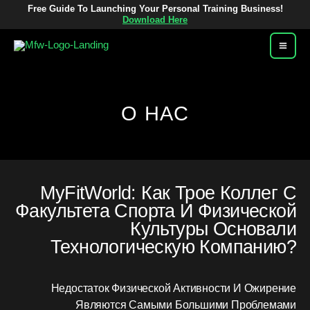
Перейти
Free Guide To Launching Your Personal Training Business!
Download Here
К
Содержимому
О НАС
MyFitWorld: Как Трое Коллег С
Факультета Спорта И Физической
Культуры Основали
Технологическую Компанию?
Недостаток Физической Активности И Ожирение
Являются Самыми Большими Проблемами