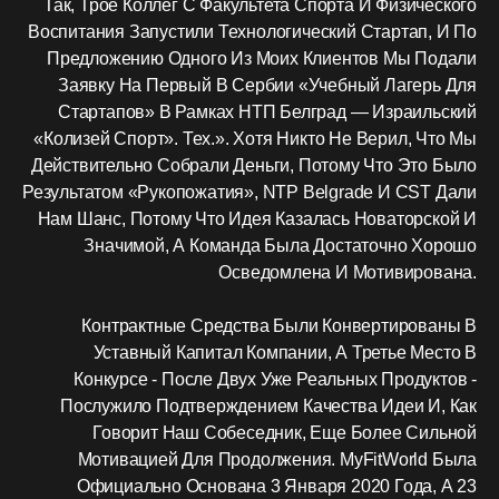
Так, Трое Коллег С Факультета Спорта И Физического
Воспитания Запустили Технологический Стартап, И По
Предложению Одного Из Моих Клиентов Мы Подали
Заявку На Первый В Сербии «учебный Лагерь Для
Стартапов» В Рамках НТП Белград — Израильский
«Колизей Спорт». Тех.». Хотя Никто Не Верил, Что Мы
Действительно Собрали Деньги, Потому Что Это Было
Результатом «рукопожатия», NTP Belgrade И CST Дали
Нам Шанс, Потому Что Идея Казалась Новаторской И
Значимой, А Команда Была Достаточно Хорошо
Осведомлена И Мотивирована.
Контрактные Средства Были Конвертированы В
Уставный Капитал Компании, А Третье Место В
Конкурсе - После Двух Уже Реальных Продуктов -
Послужило Подтверждением Качества Идеи И, Как
Говорит Наш Собеседник, Еще Более Сильной
Мотивацией Для Продолжения. MyFitWorld Была
Официально Основана 3 Января 2020 Года, А 23