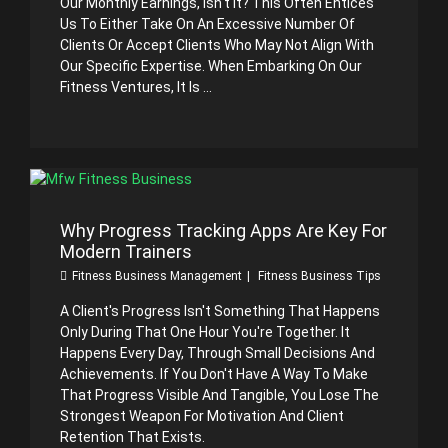
Our Monthly Earnings, Isn't It? This Often Entices
Us To Either Take On An Excessive Number Of
Clients Or Accept Clients Who May Not Align With
Our Specific Expertise. When Embarking On Our
Fitness Ventures, It Is ...
Why Progress Tracking Apps Are Key For
Modern Trainers
Fitness Business Management
Fitness Business Tips
A Client's Progress Isn't Something That Happens
Only During That One Hour You're Together. It
Happens Every Day, Through Small Decisions And
Achievements. If You Don't Have A Way To Make
That Progress Visible And Tangible, You Lose The
Strongest Weapon For Motivation And Client
Retention That Exists.