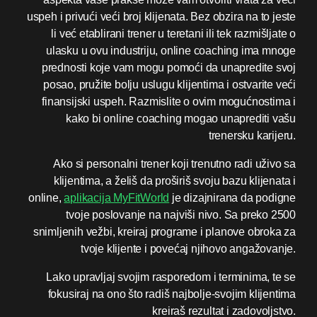
uspeh i privući veći broj klijenata. Bez obzira na to jeste
li već etablirani trener u teretani ili tek razmišljate o
ulasku u ovu industriju, online coaching ima mnoge
prednosti koje vam mogu pomoći da unapredite svoj
posao, pružite bolju uslugu klijentima i ostvarite veći
finansijski uspeh. Razmislite o ovim mogućnostima i
kako bi online coaching mogao unaprediti vašu
trenersku karijeru.
Ako si personalni trener koji trenutno radi uživo sa
klijentima, a želiš da proširiš svoju bazu klijenata i
online,
aplikacija MyFitWorld
je dizajnirana da podigne
tvoje poslovanje na najviši nivo. Sa preko 2500
snimljenih vežbi, kreiraj programe i planove obroka za
tvoje klijente i povećaj njihovo angažovanje.
Lako upravljaj svojim rasporedom i terminima, te se
fokusiraj na ono što radiš najbolje-svojim klijentima
kreiraš rezultat i zadovoljstvo.