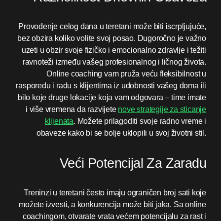
Provođenje celog dana u teretani može biti iscrpljujuće,
bez obzira koliko volite svoj posao. Dugoročno je važno
uzeti u obzir svoje fizičko i emocionalno zdravlje i težiti
ravnoteži između vašeg profesionalnog i ličnog života.
Online coaching vam pruža veću fleksibilnost u
rasporedu i radu s klijentima iz udobnosti vašeg doma ili
bilo koje druge lokacije koja vam odgovara – time imate
i više vremena da razvijete
nove strategije za sticanje
klijenata
. Možete prilagoditi svoje radno vreme i
obaveze kako bi se bolje uklopili u svoj životni stil.
Veći Potencijal Za Zaradu
Treninzi u teretani često imaju ograničen broj sati koje
možete izvesti, a konkurencija može biti jaka. Sa online
coachingom, otvarate vrata većem potencijalu za rast i