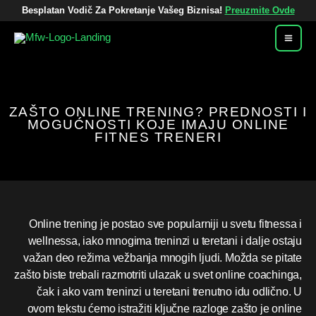
Pređi
Besplatan Vodič Za Pokretanje Vašeg Biznisa!
Preuzmite Ovde
Na
Sadržaj
ZAŠTO ONLINE TRENING? PREDNOSTI I
MOGUĆNOSTI KOJE IMAJU ONLINE
FITNES TRENERI
Online trening je postao sve popularniji u svetu fitnessa i
wellnessa, iako mnogima treninzi u teretani i dalje ostaju
važan deo režima vežbanja mnogih ljudi. Možda se pitate
zašto biste trebali razmotriti ulazak u svet online coachinga,
čak i ako vam treninzi u teretani trenutno idu odlično. U
ovom tekstu ćemo istražiti ključne razloge zašto je online