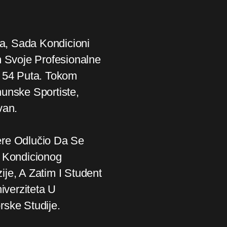
ta, Sada Kondicioni
m Svoje Profesionalne
e 54 Puta. Tokom
unske Sportiste,
van.
ere Odlučio Da Se
I Kondicionog
je, A Zatim I Student
iverziteta U
rske Studije.