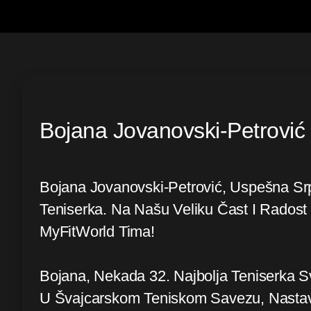
Bojana Jovanovski-Petrović
Bojana Jovanovski-Petrović, Uspešna Sr
Teniserka. Na Našu Veliku Čast I Radost
MyFitWorld Tima!
Bojana, Nekada 32. Najbolja Teniserka S
U Švajcarskom Teniskom Savezu, Nastavi