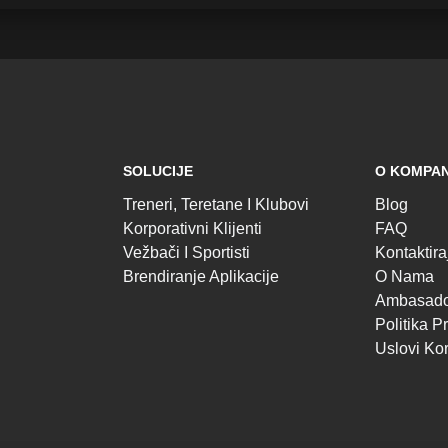
SOLUCIJE
O KOMPAN
Treneri, Teretane I Klubovi
Blog
Korporativni Klijenti
FAQ
Vežbači I Sportisti
Kontaktir
Brendiranje Aplikacije
O Nama
Ambasado
Politika Pr
Uslovi Ko