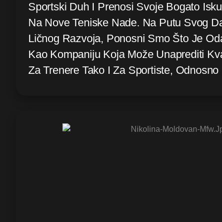
Sportski Duh I Prenosi Svoje Bogato Isku
Na Nove Teniske Nade. Na Putu Svog Dal
Ličnog Razvoja, Ponosni Smo Što Je Od
Kao Kompaniju Koja Može Unaprediti Kval
Za Trenere Tako I Za Sportiste, Odnosno