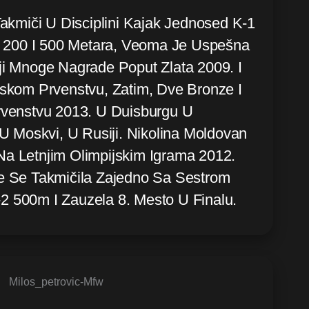
akmiči U Disciplini Kajak Jednosed K-1
a 200 I 500 Metara, Veoma Je Uspešna
roji Mnoge Nagrade Poput Zlata 2009. I
skom Prvenstvu, Zatim, Dve Bronze I
venstvu 2013. U Duisburgu U
U Moskvi, U Rusiji. Nikolina Moldovan
 Na Letnjim Olimpijskim Igrama 2012.
 Se Takmičila Zajedno Sa Sestrom
-2 500m I Zauzela 8. Mesto U Finalu.