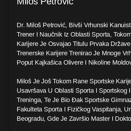
Miloš Petrović
Dr. Miloš Petrović, Bivši Vrhunski Kanuis
Trener I Naučnik Iz Oblasti Sporta, Toko
Karijere Je Osvajao Titulu Prvaka Držav
Trenerske Karijere Trenirao Je Mnoge Vrh
Poput Kajkašica Olivere I Nikoline Moldo
Miloš Je Još Tokom Rane Sportske Karij
Usavršava U Oblasti Sporta I Sportskog 
Treninga, Te Je Bio Đak Sportske Gimnazi
Fakulteta Sporta I Fizičkog Vaspitanja, Un
Beogradu, Gde Je Završio Master I Dokto