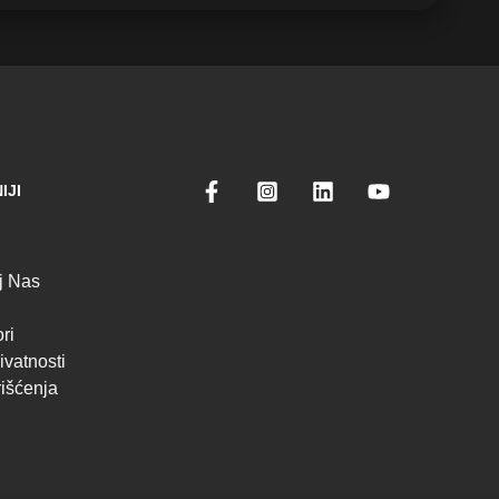
IJI
aj Nas
ri
ivatnosti
rišćenja