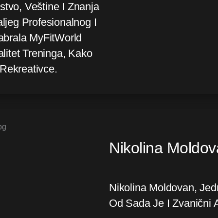
stvo, Veštine I Znanja
jeg Profesionalnog I
abrala MyFitWorld
itet Treninga, Kako
 Rekreativce.
Nikolina Moldo
Nikolina Moldovan, Jedn
Od Sada Je I Zvanični