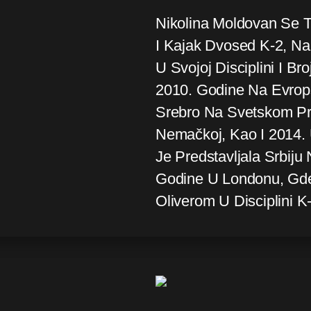
Nikolina Moldovan Se T
I Kajak Dvosed K-2, N
U Svojoj Disciplini I B
2010. Godine Na Evrop
Srebro Na Svetskom Pr
Nemačkoj, Kao I 2014. 
Je Predstavljala Srbiju
Godine U Londonu, Gde
Oliverom U Disciplini K