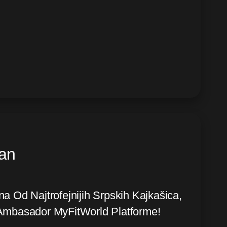
van
a Od Najtrofejnijih Srpskih Kajkašica,
 Ambasador MyFitWorld Platforme!