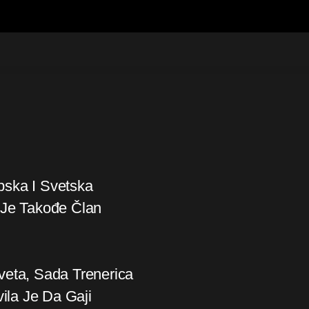
pska I Svetska
 Je Takođe Član
veta, Sada Trenerica
la Je Da Gaji