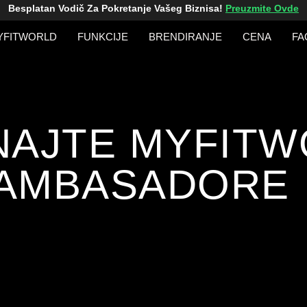
Besplatan Vodič Za Pokretanje Vašeg Biznisa!
Preuzmite Ovde
YFITWORLD
FUNKCIJE
BRENDIRANJE
CENA
FA
NAJTE MYFITW
AMBASADORE