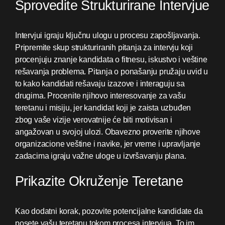
Sprovedite Strukturirane Intervjue
Intervjui igraju ključnu ulogu u procesu zapošljavanja.
Pripremite skup strukturiranih pitanja za intervju koji
procenjuju znanje kandidata o fitnesu, iskustvo i veštine
rešavanja problema. Pitanja o ponašanju pružaju uvid u
to kako kandidati rešavaju izazove i interaguju sa
drugima. Procenite njihovo interesovanje za vašu
teretanu i misiju, jer kandidat koji je zaista uzbuđen
zbog vaše vizije verovatnije će biti motivisan i
angažovan u svojoj ulozi. Obavezno proverite njihove
organizacione veštine i navike, jer vreme i upravljanje
zadacima igraju važne uloge u izvršavanju plana.
Prikazite Okruženje Teretane
Kao dodatni korak, pozovite potencijalne kandidate da
posete vašu teretanu tokom procesa intervjua. To im