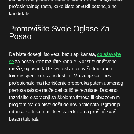
profesionalnog rasta, kako biste privukli potencijalne
kandidate.
Promovišite Svoje Oglase Za
Posao
Da biste dosegli što veću bazu aplikanata,
oglašavajte
se
za posao kroz različite kanale. Koristite društvene
mreže, oglasne table, web stranicu vaše teretane i
forume specifične za industriju. Mreženje sa fitnes
profesionalcima i korišćenje preporuka putem usmenog
prenosa takođe može dati odlične rezultate. Dodatno,
razmislite o saradnji sa školama fitnesa ili obrazovnim
programima da biste došli do novih talenata. Izgradnja
odnosa sa lokalnim fitnes zajednicama proširiće vaš
bazen talenata.