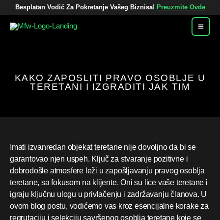
Pređi
Besplatan Vodič Za Pokretanje Vašeg Biznisa!
Preuzmite Ovde
Na
Sadržaj
KAKO ZAPOSLITI PRAVO OSOBLJE U
TERETANI I IZGRADITI JAK TIM
Imati izvanredan objekat teretane nije dovoljno da bi se
garantovao njen uspeh. Ključ za stvaranje pozitivne i
dobrodošle atmosfere leži u zapošljavanju pravog osoblja
teretane, sa fokusom na klijente. Oni su lice vaše teretane i
igraju ključnu ulogu u privlačenju i zadržavanju članova. U
ovom blog postu, vodićemo vas kroz esencijalne korake za
regrutaciju i selekciju savršenog osoblja teretane koje se