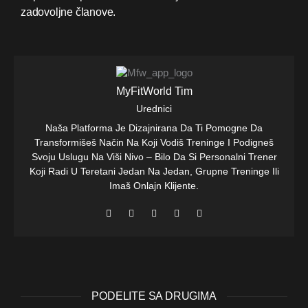
zadovoljne članove.
MyFitWorld Tim
Urednici
Naša Platforma Je Dizajnirana Da Ti Pomogne Da
Transformišeš Način Na Koji Vodiš Treninge I Podigneš
Svoju Uslugu Na Viši Nivo – Bilo Da Si Personalni Trener
Koji Radi U Teretani Jedan Na Jedan, Grupne Treninge Ili
Imaš Onlajn Klijente.
PODELITE SA DRUGIMA