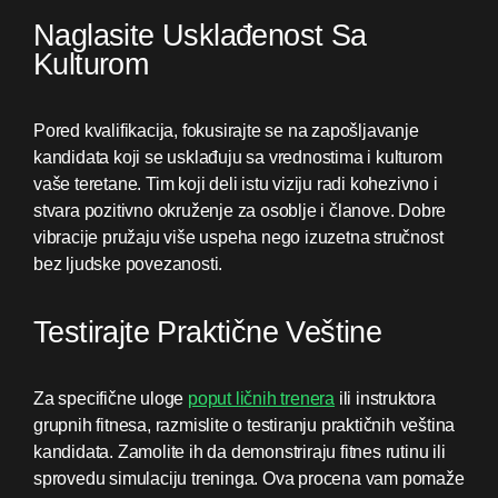
Naglasite Usklađenost Sa
Kulturom
Pored kvalifikacija, fokusirajte se na zapošljavanje
kandidata koji se usklađuju sa vrednostima i kulturom
vaše teretane. Tim koji deli istu viziju radi kohezivno i
stvara pozitivno okruženje za osoblje i članove. Dobre
vibracije pružaju više uspeha nego izuzetna stručnost
bez ljudske povezanosti.
Testirajte Praktične Veštine
Za specifične uloge
poput ličnih trenera
ili instruktora
grupnih fitnesa, razmislite o testiranju praktičnih veština
kandidata. Zamolite ih da demonstriraju fitnes rutinu ili
sprovedu simulaciju treninga. Ova procena vam pomaže