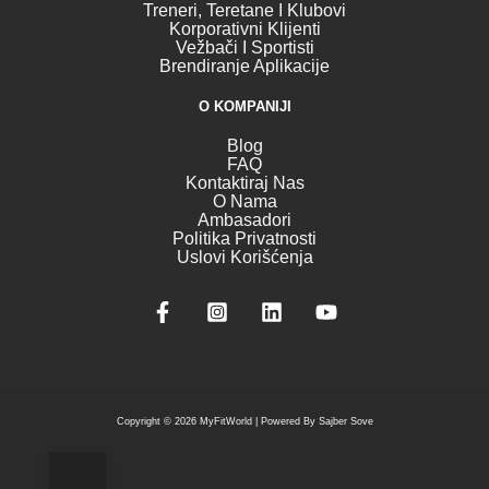
Treneri, Teretane I Klubovi
Korporativni Klijenti
Vežbači I Sportisti
Brendiranje Aplikacije
O KOMPANIJI
Blog
FAQ
Kontaktiraj Nas
O Nama
Ambasadori
Politika Privatnosti
Uslovi Korišćenja
Copyright © 2026 MyFitWorld |
Powered By Sajber Sove