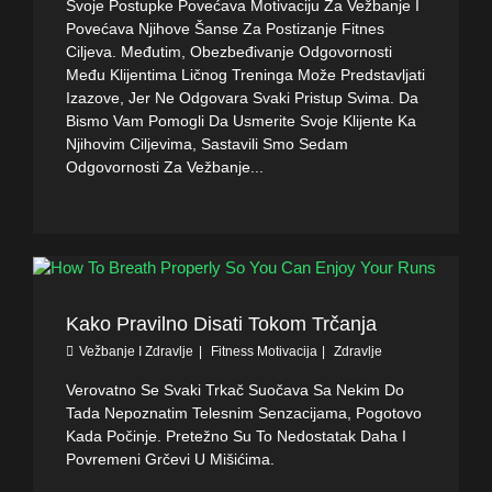
Svoje Postupke Povećava Motivaciju Za Vežbanje I
Povećava Njihove Šanse Za Postizanje Fitnes
Ciljeva. Međutim, Obezbeđivanje Odgovornosti
Među Klijentima Ličnog Treninga Može Predstavljati
Izazove, Jer Ne Odgovara Svaki Pristup Svima. Da
Bismo Vam Pomogli Da Usmerite Svoje Klijente Ka
Njihovim Ciljevima, Sastavili Smo Sedam
Odgovornosti Za Vežbanje...
Kako Pravilno Disati Tokom Trčanja
Vežbanje I Zdravlje
Fitness Motivacija
Zdravlje
Verovatno Se Svaki Trkač Suočava Sa Nekim Do
Tada Nepoznatim Telesnim Senzacijama, Pogotovo
Kada Počinje. Pretežno Su To Nedostatak Daha I
Povremeni Grčevi U Mišićima.