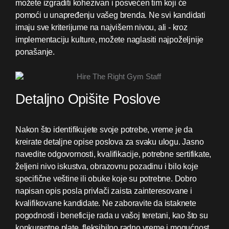
možete izgraditi kohezivan i posvećen tim koji će
pomoći u unapređenju vašeg brenda. Ne svi kandidati
imaju sve kriterijume na najvišem nivou, ali - kroz
implementaciju kulture, možete naglasiti najpoželjnije
ponašanje.
Detaljno Opišite Poslove
Nakon što identifikujete svoje potrebe, vreme je da
kreirate detaljne opise poslova za svaku ulogu. Jasno
navedite odgovornosti, kvalifikacije, potrebne sertifikate,
željeni nivo iskustva, obrazovnu pozadinu i bilo koje
specifične veštine ili obuke koje su potrebne. Dobro
napisan opis posla privlači zaista zainteresovane i
kvalifikovane kandidate. Ne zaboravite da istaknete
pogodnosti i beneficije rada u vašoj teretani, kao što su
konkurentne plate, fleksibilno radno vreme i mogućnost