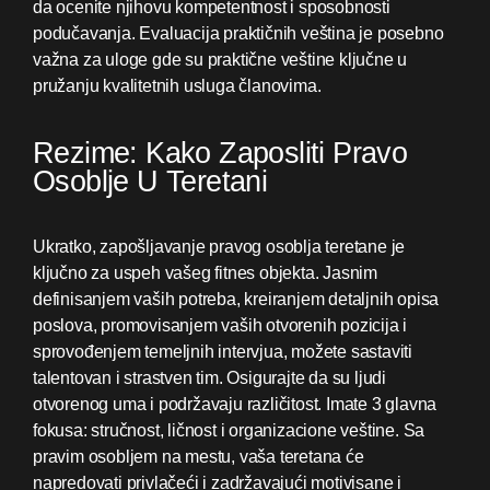
da ocenite njihovu kompetentnost i sposobnosti
podučavanja. Evaluacija praktičnih veština je posebno
važna za uloge gde su praktične veštine ključne u
pružanju kvalitetnih usluga članovima.
Rezime: Kako Zaposliti Pravo
Osoblje U Teretani
Ukratko, zapošljavanje pravog osoblja teretane je
ključno za uspeh vašeg fitnes objekta. Jasnim
definisanjem vaših potreba, kreiranjem detaljnih opisa
poslova, promovisanjem vaših otvorenih pozicija i
sprovođenjem temeljnih intervjua, možete sastaviti
talentovan i strastven tim. Osigurajte da su ljudi
otvorenog uma i podržavaju različitost. Imate 3 glavna
fokusa: stručnost, ličnost i organizacione veštine. Sa
pravim osobljem na mestu, vaša teretana će
napredovati privlačeći i zadržavajući motivisane i