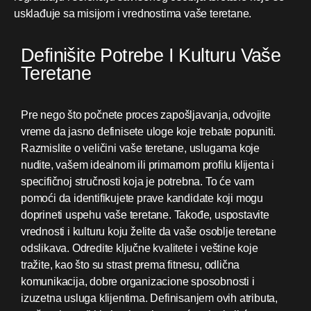
usklađuje sa misijom i vrednostima vaše teretane.
Definišite Potrebe I Kulturu Vaše
Teretane
Pre nego što počnete proces zapošljavanja, odvojite
vreme da jasno definisete uloge koje trebate popuniti.
Razmislite o veličini vaše teretane, uslugama koje
nudite, vašem idealnom ili primarnom profilu klijenta i
specifičnoj stručnosti koja je potrebna. To će vam
pomoći da identifikujete prave kandidate koji mogu
doprineti uspehu vaše teretane. Takođe, uspostavite
vrednosti i kulturu koju želite da vaše osoblje teretane
odslikava. Odredite ključne kvalitete i veštine koje
tražite, kao što su strast prema fitnesu, odlična
komunikacija, dobre organizacione sposobnosti i
izuzetna usluga klijentima. Definisanjem ovih atributa,