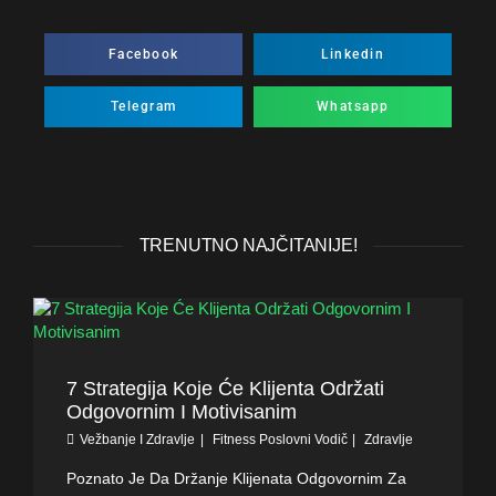
Facebook
Linkedin
Telegram
Whatsapp
TRENUTNO NAJČITANIJE!
7 Strategija Koje Će Klijenta Održati
Odgovornim I Motivisanim
Vežbanje I Zdravlje
Fitness Poslovni Vodič
Zdravlje
Poznato Je Da Držanje Klijenata Odgovornim Za