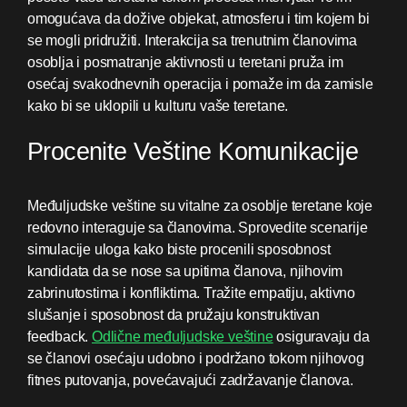
omogućava da dožive objekat, atmosferu i tim kojem bi
se mogli pridružiti. Interakcija sa trenutnim članovima
osoblja i posmatranje aktivnosti u teretani pruža im
osećaj svakodnevnih operacija i pomaže im da zamisle
kako bi se uklopili u kulturu vaše teretane.
Procenite Veštine Komunikacije
Međuljudske veštine su vitalne za osoblje teretane koje
redovno interaguje sa članovima. Sprovedite scenarije
simulacije uloga kako biste procenili sposobnost
kandidata da se nose sa upitima članova, njihovim
zabrinutostima i konfliktima. Tražite empatiju, aktivno
slušanje i sposobnost da pružaju konstruktivan
feedback.
Odlične međuljudske veštine
osiguravaju da
se članovi osećaju udobno i podržano tokom njihovog
fitnes putovanja, povećavajući zadržavanje članova.