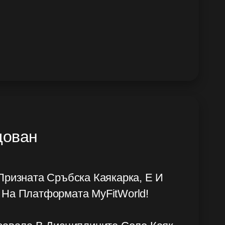
дован
Призната Сръбска Каякарка, Е И
На Платформата MyFitWorld!