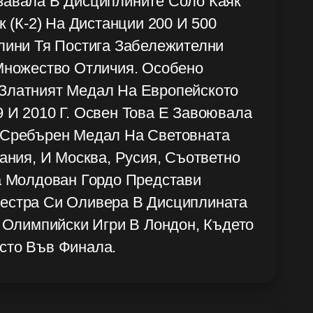
завала В Дисциплините Соло Каяк
к (К-2) На Дистанции 200 И 500
лини Тя Постига Забележителни
Множество Отличия. Особено
Златният Медал На Европейското
 И 2010 Г. Освен Това Е Завоювала
 Сребърен Медал На Световната
мания, И Москва, Русия, Съответно
а Молдован Гордо Представи
естра Си Оливера В Дисциплината
е Олимпийски Игри В Лондон, Където
сто Във Финала.