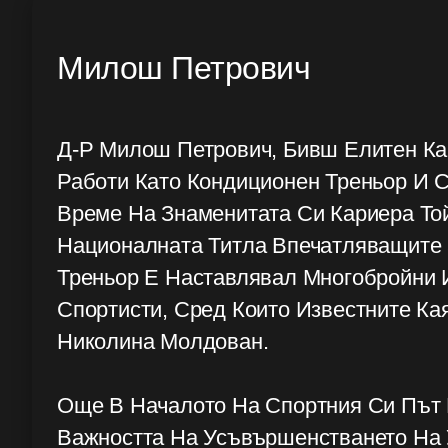
Милош Петрович
Д-Р Милош Петрович, Бивш Елитен Ка
Работи Като Кондиционен Треньор И С
Време На Знаменитата Си Кариера То
Националната Титла Впечатляващите 
Треньор Е Наставлявал Многобройни 
Спортисти, Сред Които Известните Ка
Николина Молдован.
Още В Началото На Спортния Си Път
Важността На Усъвършенстването На 