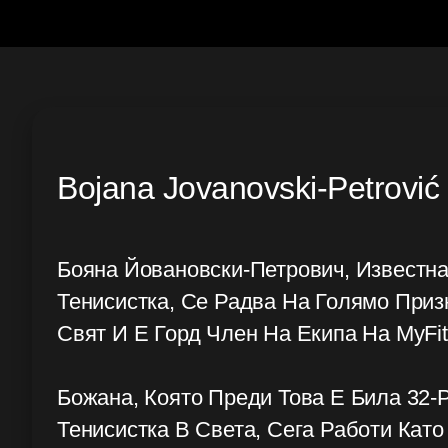
Bojana Jovanovski-Petrović
Бояна Йовановски-Петрович, Известн
Тенисистка, Се Радва На Голямо При
Свят И Е Горд Член На Екипа На MyFit
Божана, Която Преди Това Е Била 32-
Тенисистка В Света, Сега Работи Като