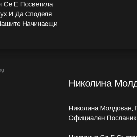
я Се Е Посветила
Дух И Да Споделя
 Нашите Начинаещи
Николина Мол
Николина Молдован, 
Официален Посланик 