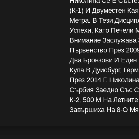
Николина Се Е Състе
(К-1) И Двуместен Кая
Метра. В Тези Дисцип
Успехи, Като Печели 
Внимание Заслужава 
Първенство През 2009
Два Бронзови И Един
Купа В Дуисбург, Гер
През 2014 Г. Николин
Сърбия Заедно Със С
К-2, 500 М На Летнит
Завършиха На 8-О Мя