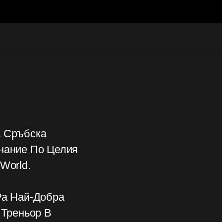
а Сръбска
знание По Целия
World.
Ра Най-Добра
 Треньор В