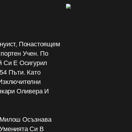
нуист, Понастоящем
портен Учен. По
й Си Е Осигурил
54 Пъти. Като
Изключителни
якари Оливера И
 Милош Осъзнава
Уменията Си В