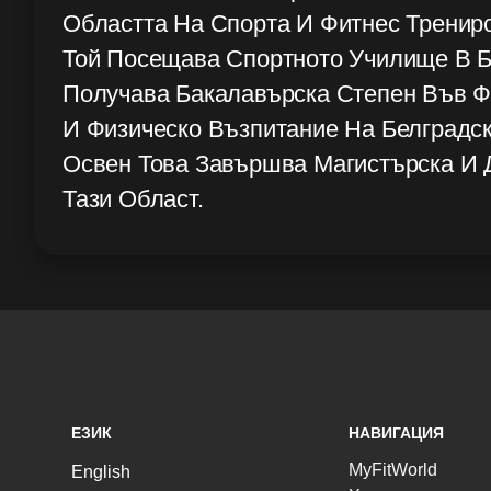
Областта На Спорта И Фитнес Трениро
Той Посещава Спортното Училище В Б
Получава Бакалавърска Степен Във Ф
И Физическо Възпитание На Белградск
Освен Това Завършва Магистърска И 
Тази Област.
ЕЗИК
НАВИГАЦИЯ
MyFitWorld
English