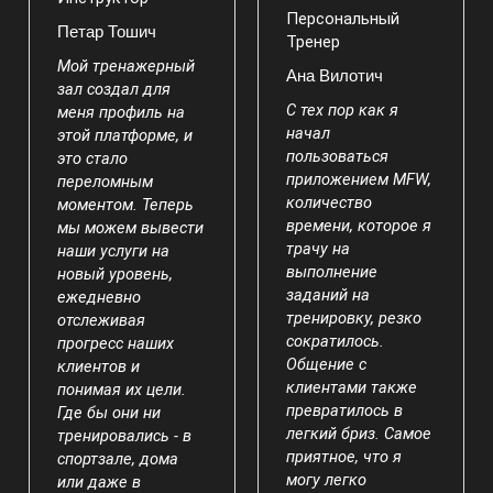
Персональный
Петар Тошич
Тренер
Мой тренажерный
Ана Вилотич
зал создал для
С тех пор как я
меня профиль на
начал
этой платформе, и
пользоваться
это стало
приложением MFW,
переломным
количество
моментом. Теперь
времени, которое я
мы можем вывести
трачу на
наши услуги на
выполнение
новый уровень,
заданий на
ежедневно
тренировку, резко
отслеживая
сократилось.
прогресс наших
Общение с
клиентов и
клиентами также
понимая их цели.
превратилось в
Где бы они ни
легкий бриз. Самое
тренировались - в
приятное, что я
спортзале, дома
могу легко
или даже в