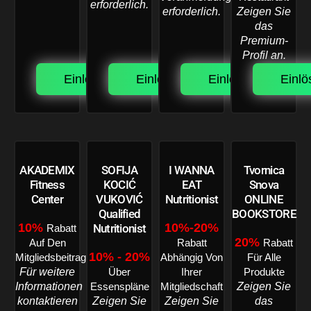
erforderlich.
erforderlich.
Zeigen Sie
das
Premium-
Profil an.
Einlösen.
Einlösen.
Einlösen.
Einlö
AKADEMIX
SOFIJA
I WANNA
Tvornica
Fitness
KOCIĆ
EAT
Snova
Center
VUKOVIĆ
Nutritionist
ONLINE
Qualified
BOOKSTORE
10%
10%-20%
Nutritionist
Rabatt
20%
Auf Den
Rabatt
Rabatt
10% - 20%
Mitgliedsbeitrag
Abhängig Von
Für Alle
Für weitere
Über
Ihrer
Produkte
Informationen
Zeigen Sie
Essenspläne
Mitgliedschaft
kontaktieren
Zeigen Sie
Zeigen Sie
das