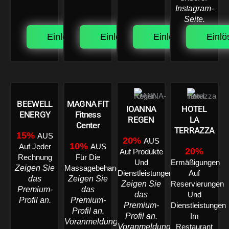
Instagram-
Seite.
Einlösen.
Einlösen.
Einlösen.
Einlö
BEEWELL
MAGNA FIT
IOANNA
HOTEL
ENERGY
Fitness
REGEN
LA
Center
TERRAZZA
15%
AUS
20%
AUS
10%
Auf Jeder
AUS
20%
Auf Produkte
Rechnung
Für Die
Und
Ermäßigungen
Zeigen Sie
Massagebehandlung
Dienstleistungen
Auf
das
Zeigen Sie
Zeigen Sie
Reservierungen
Premium-
das
das
Und
Profil an.
Premium-
Premium-
Dienstleistungen
Profil an.
Profil an.
Im
Voranmeldung
Voranmeldung
Restaurant