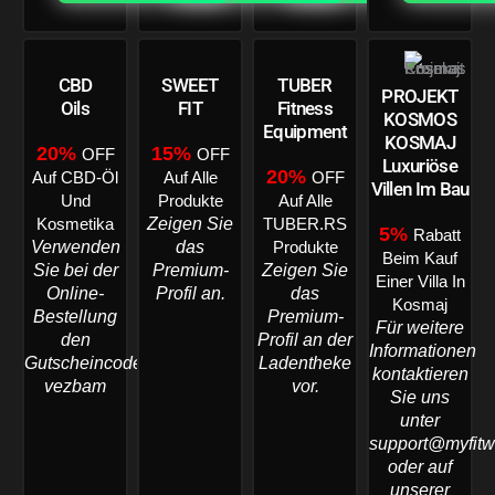
CBD
SWEET
TUBER
PROJEKT
Oils
FIT
Fitness
KOSMOS
Equipment
KOSMAJ
20%
15%
OFF
OFF
Luxuriöse
20%
Auf CBD-Öl
Auf Alle
OFF
Villen Im Bau
Und
Produkte
Auf Alle
Zeigen Sie
Kosmetika
TUBER.RS
5%
Rabatt
Verwenden
das
Produkte
Beim Kauf
Sie bei der
Premium-
Zeigen Sie
Einer Villa In
Online-
Profil an.
das
Kosmaj
Bestellung
Premium-
Für weitere
den
Profil an der
Informationen
Gutscheincode:
Ladentheke
kontaktieren
vezbam
vor.
Sie uns
unter
support@myfitw
oder auf
unserer