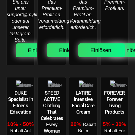
Sie uns
das
das
Premium-
unter
Premium-
Premium-
Profil an.
support@myfitworld.net
Profil an.
Profil an.
oder auf
Voranmeldung
Voranmeldung
unserer
erforderlich.
erforderlich.
Instagram-
Seite.
Einlösen.
Einlösen.
Einlösen.
Einlö
DUKE
SPEED
LATIRE
FOREVER
Specialist In
ACTIVE
Intensive
Forever
Fitness
Clothing
Facial Care
Living
Education
That
Cream
Products
Celebrates
10% - 50%
20%
5% - 30%
Every
Rabatt
Woman
Rabatt Auf
Beim
Rabatt Für