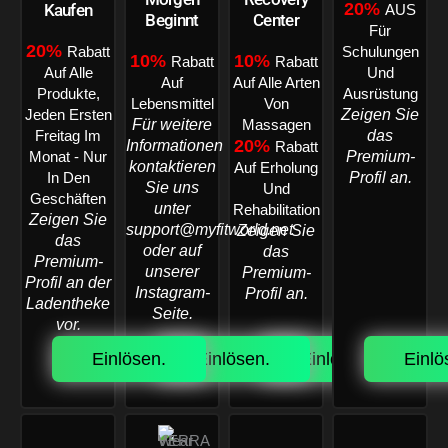
20%
Kaufen
AUS
Beginnt
Center
Für
20%
Rabatt
Schulungen
10%
10%
Rabatt
Rabatt
Auf Alle
Und
Auf
Auf Alle Arten
Produkte,
Ausrüstung
Lebensmittel
Von
Zeigen Sie
Jeden Ersten
Für weitere
Massagen
das
Freitag Im
20%
Informationen
Rabatt
Premium-
Monat - Nur
kontaktieren
Auf Erholung
Profil an.
In Den
Sie uns
Und
Geschäften
unter
Rehabilitation
Zeigen Sie
support@myfitworld.net
Zeigen Sie
das
oder auf
das
Premium-
unserer
Premium-
Profil an der
Instagram-
Profil an.
Ladentheke
Seite.
vor.
Einlösen.
Einlösen.
Einlösen.
Einlö