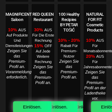
MAGNIFICENT
RED QUEEN
100 Healthy
NATURAL
Saloon
Restaurant
Recipies
FOR FIT
BY PETAR
Cosmetic
10%
30%
TOŠIĆ
Products
AUS
AUS
Auf Produkte
Für Die Erste
10% - 20%
10%
Und
Rechnung
AUS
15%
Dienstleistungen
Rabatt Für
Für
OFF
Zeigen Sie
Premium-
Monatsabonnent
Auf Jede
20%
das
Nutzer
Weitere
AUS
Premium-
Zeigen Sie
Rechnung
Für
Profil an.
das
Zeigen Sie
Jahresabonnente
Voranmeldung
Premium-
das
Zeigen Sie
erforderlich.
Profil an.
Premium-
das
Profil an.
Premium-
Profil an der
Ladentheke
vor.
Einlösen.
Einlösen.
Einlösen.
Einlö