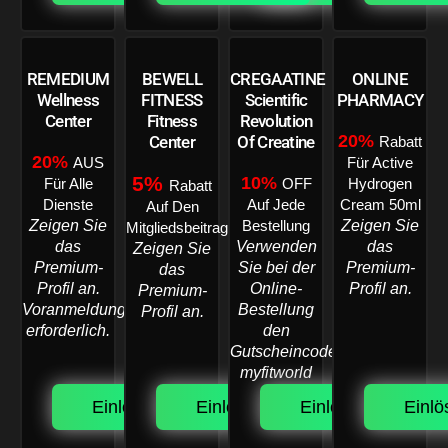
REMEDIUM
BEWELL
CREGAATINE
ONLINE
Wellness
FITNESS
Scientific
PHARMACY
Center
Fitness
Revolution
20%
Center
Of Creatine
Rabatt
20%
AUS
Für Active
5%
10%
Für Alle
OFF
Hydrogen
Rabatt
Dienste
Auf Jede
Cream 50ml
Auf Den
Zeigen Sie
Zeigen Sie
Bestellung
Mitgliedsbeitrag
das
Verwenden
das
Zeigen Sie
Premium-
Sie bei der
Premium-
das
Profil an.
Online-
Profil an.
Premium-
Voranmeldung
Bestellung
Profil an.
erforderlich.
den
Gutscheincode:
myfitworld
Einlösen.
Einlösen.
Einlösen.
Einlö