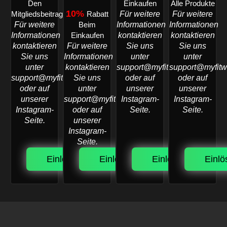
Den
Einkaufen
Alle Produkte
10%
Für weitere
Für weitere
Mitgliedsbeitrag
Rabatt
Für weitere
Informationen
Informationen
Beim
Informationen
kontaktieren
kontaktieren
Einkaufen
kontaktieren
Für weitere
Sie uns
Sie uns
Sie uns
Informationen
unter
unter
unter
kontaktieren
support@myfitworld.net
support@myfitw
support@myfitworld.net
Sie uns
oder auf
oder auf
oder auf
unter
unserer
unserer
unserer
support@myfitworld.net
Instagram-
Instagram-
Instagram-
oder auf
Seite.
Seite.
Seite.
unserer
Instagram-
Seite.
Einlösen.
Einlösen.
Einlösen.
Einlö