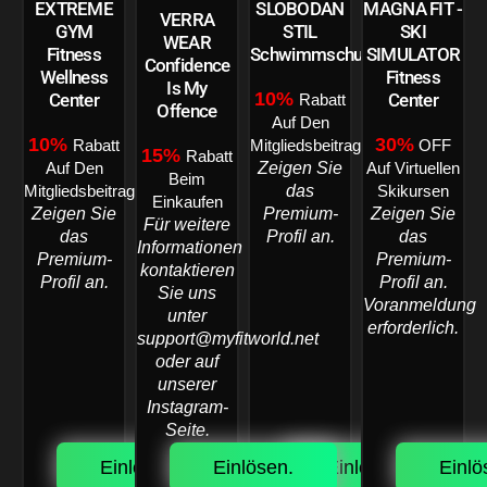
EXTREME
SLOBODAN
MAGNA FIT -
VERRA
GYM
STIL
SKI
WEAR
Fitness
Schwimmschule
SIMULATOR
Confidence
Wellness
Fitness
Is My
10%
Center
Center
Rabatt
Offence
Auf Den
10%
30%
Rabatt
Mitgliedsbeitrag
OFF
15%
Rabatt
Zeigen Sie
Auf Den
Auf Virtuellen
Beim
das
Mitgliedsbeitrag
Skikursen
Einkaufen
Zeigen Sie
Premium-
Zeigen Sie
Für weitere
das
Profil an.
das
Informationen
Premium-
Premium-
kontaktieren
Profil an.
Profil an.
Sie uns
Voranmeldung
unter
erforderlich.
support@myfitworld.net
oder auf
unserer
Instagram-
Seite.
Einlösen.
Einlösen.
Einlösen.
Einlö